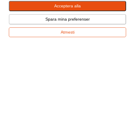
Acceptera alla
Magnelis®
Inline släpvagnar är gjorda av Magnelis®-belagd plåt som är tre
Spara mina preferenser
gånger mer motståndskraftig mot korrosion än vanlig galvaniserad
plåt.
Atmesti