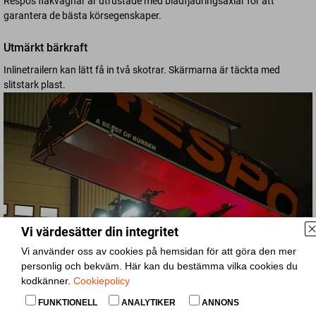
Respos flakvagnar är utrustade med bladfjädringsaxlar för att
garantera de bästa körsegenskaper.
Utmärkt bärkraft
Inlinetrailern kan lätt få in två skotrar. Skärmarna är täckta med
slitstark plast.
Vi värdesätter din integritet
Vi använder oss av cookies på hemsidan för att göra den mer
personlig och bekväm. Här kan du bestämma vilka cookies du
kodkänner.
Cookiepolicy
FUNKTIONELL
ANALYTIKER
ANNONS