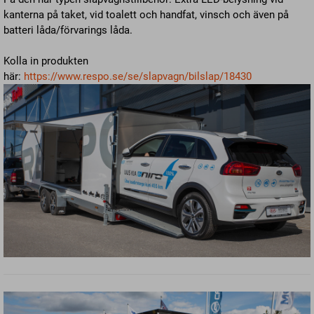
kanterna på taket, vid toalett och handfat, vinsch och även på
batteri låda/förvarings låda.
Kolla in produkten
här:
https://www.respo.se/se/slapvagn/bilslap/18430