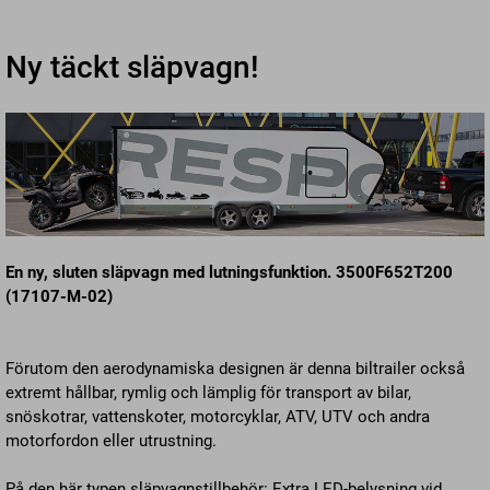
Ny täckt släpvagn!
En ny, sluten släpvagn med lutningsfunktion. 3500F652T200
(17107-M-02)
Förutom den aerodynamiska designen är denna biltrailer också
extremt hållbar, rymlig och lämplig för transport av bilar,
snöskotrar, vattenskoter, motorcyklar, ATV, UTV och andra
motorfordon eller utrustning.
På den här typen släpvagnstillbehör: Extra LED-belysning vid